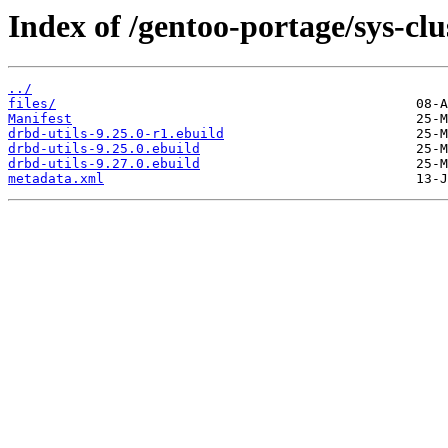
Index of /gentoo-portage/sys-clu
../
files/
Manifest
drbd-utils-9.25.0-r1.ebuild
drbd-utils-9.25.0.ebuild
drbd-utils-9.27.0.ebuild
metadata.xml